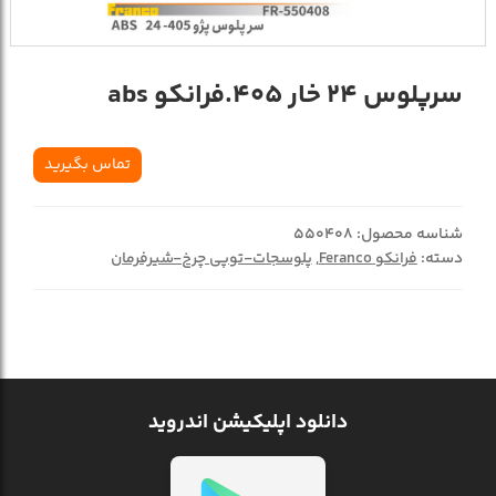
سرپلوس 24 خار 405.فرانکو abs
تماس بگیرید
شناسه محصول:
550408
دسته:
فرانکو Feranco
,
پلوسجات-توپی چرخ-شیرفرمان
دانلود اپلیکیشن اندروید