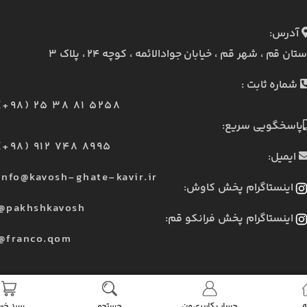
آدرس:
ستان قم ، شهر قم ، خیابان جوادالائمه ، کوچه ۲۴ ، پلاک ۳
شماره ثابت :
(+98) 25 38 81 5258
پاسخگویی سریع:
(+98) 912 748 8995
ایمیل:
info@kavosh-ghate-kavir.ir
اینستاگرام پخش کاوش:
@pakhshkavosh
اینستاگرام پخش فرانکو قم:
@franco.qom
ه
حساب کاربری من
جستجو
سبد خری