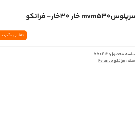
لوسmvm530 خار 30خار- فرانکو
تماس بگیرید
اسه محصول:
550416
ته:
فرانکو Feranco