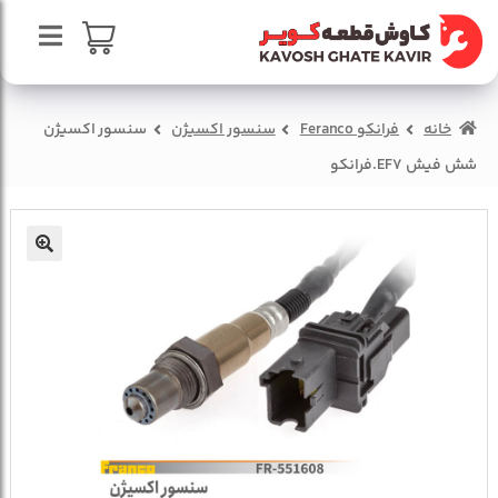
پرش
پرش
به
به
محتوا
ناوبری
صفحه اصلی
سبد خرید
خانه
فرانکو Feranco
سنسور اکسیژن
سنسور اکسیژن
درباره ما
شش فیش EF7.فرانکو
تماس با ما
🔍