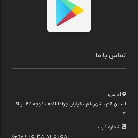
تماس با ما
آدرس:
استان قم ، شهر قم ، خیابان جوادالائمه ، کوچه ۲۴ ، پلاک
۳
شماره ثابت :
(+98) 25 38 81 5258