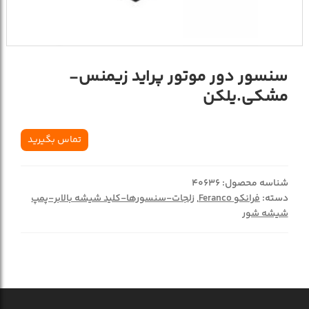
سنسور دور موتور پراید زیمنس-
مشکی.یلکن
تماس بگیرید
شناسه محصول:
40636
دسته:
فرانکو Feranco
,
زلجات-سنسورها-کلید شیشه بالابر-پمپ
شیشه شور