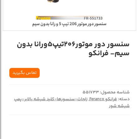
سنسور دور موتور206تیپ5ورانا بدون
سیم- فرانکو
تماس بگیرید
شناسه محصول:
551733
دسته:
فرانکو Feranco
,
زلجات-سنسورها-کلید شیشه بالابر-پمپ
شیشه شور