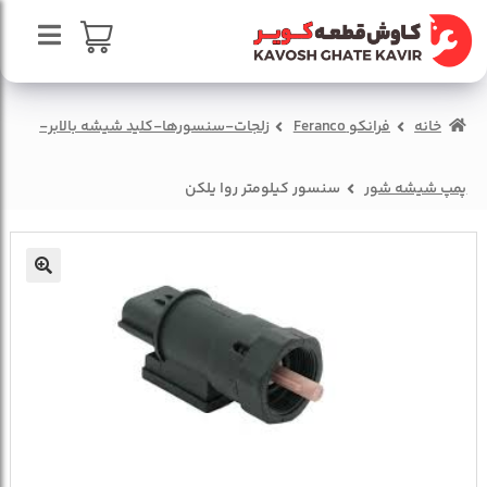
پرش
پرش
به
به
محتوا
ناوبری
صفحه اصلی
سبد خرید
خانه
فرانکو Feranco
زلجات-سنسورها-کلید شیشه بالابر-
درباره ما
تماس با ما
پمپ شیشه شور
سنسور کیلومتر روا یلکن
🔍