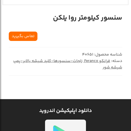
سنسور کیلومتر روا یلکن
تماس بگیرید
شناسه محصول:
40651
دسته:
فرانکو Feranco
,
زلجات-سنسورها-کلید شیشه بالابر-پمپ
شیشه شور
دانلود اپلیکیشن اندروید