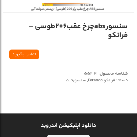
سنسورabsچرخ عقب206طوسی –
فرانکو
تماس بگیرید
شناسه محصول:
552141
دسته:
فرانکو Feranco
,
سنسورجات
دانلود اپلیکیشن اندروید