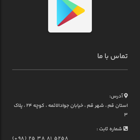
تماس با ما
آدرس:
استان قم ، شهر قم ، خیابان جوادالائمه ، کوچه ۲۴ ، پلاک
۳
شماره ثابت :
(+98) 25 38 81 5258