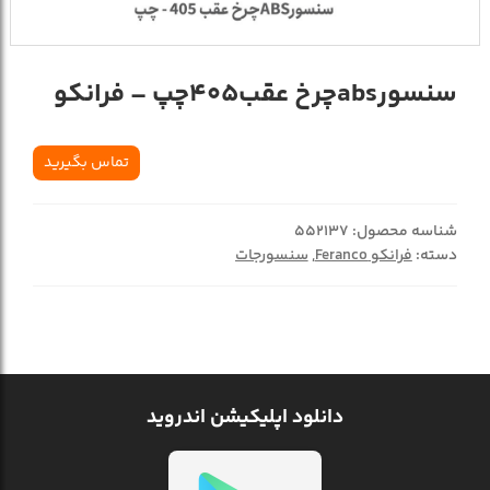
سنسورabsچرخ عقب405چپ – فرانکو
تماس بگیرید
شناسه محصول:
552137
دسته:
فرانکو Feranco
,
سنسورجات
دانلود اپلیکیشن اندروید