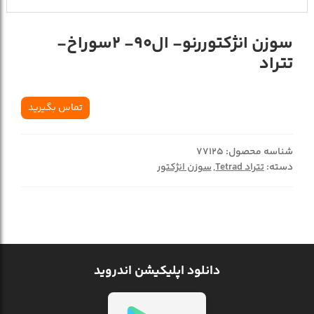
سوزن انژکتوررنو- ال90- 2سوراخ-
تتراد
تماس بگیرید
شناسه محصول:
77125
دسته:
تتراد Tetrad
,
سوزن انژکتور
دانلود اپلیکیشن اندروید