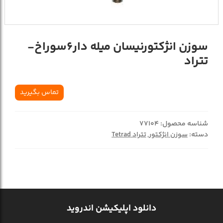
سوزن انژکتورنيسان ميله دار6سوراخ-
تتراد
تماس بگیرید
شناسه محصول:
77104
دسته:
سوزن انژکتور
,
تتراد Tetrad
دانلود اپلیکیشن اندروید