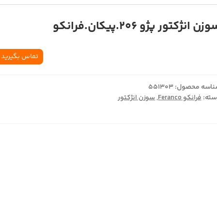
زن انژکتور پژو 206.پیکان.فرانکو
تماس بگیرید
اسه محصول:
551303
ته:
فرانکو Feranco
,
سوزن انژکتور