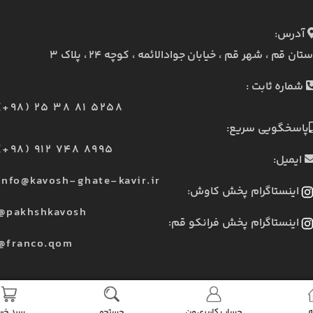
آدرس:
ستان قم ، شهر قم ، خیابان جوادالائمه ، کوچه ۲۴ ، پلاک ۳
شماره ثابت :
(+98) 25 38 81 5258
پاسخگویی سریع:
(+98) 912 748 8995
ایمیل:
info@kavosh-ghate-kavir.ir
اینستاگرام پخش کاوش:
@pakhshkavosh
اینستاگرام پخش فرانکو قم:
@franco.qom
ه
حساب کاربری من
جستجو
سبد خری