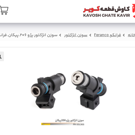
ن
تماس با ما
درباره ما
سبد خرید
صفحه ا
سوزن انژکتور پژو 206.پیکان.فرانکو
سوزن انژکتور
فرانکو Feranco
خان
