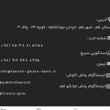
آدرس:
ستان قم ، شهر قم ، خیابان جوادالائمه ، کوچه ۲۴ ، پلاک ۳
شماره ثابت :
(+98) 25 38 81 5258
پاسخگویی سریع:
(+98) 912 748 8995
ایمیل:
info@kavosh-ghate-kavir.ir
اینستاگرام پخش کاوش:
@pakhshkavosh
اینستاگرام پخش فرانکو قم:
@franco.qom