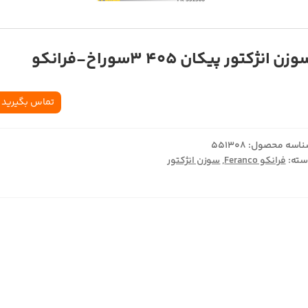
زن انژکتور پیکان 405 3سوراخ-فرانکو
تماس بگیرید
اسه محصول:
551308
ته:
فرانکو Feranco
,
سوزن انژکتور