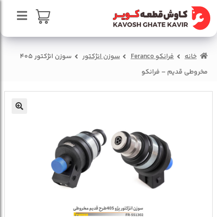
پرش
پرش
به
به
محتوا
ناوبری
صفحه اصلی
سبد خرید
خانه
فرانکو Feranco
سوزن انژکتور
سوزن انژکتور 405
درباره ما
مخروطی قدیم – فرانکو
تماس با ما
🔍