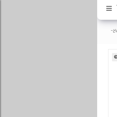
سوزن انژکتور405زي
