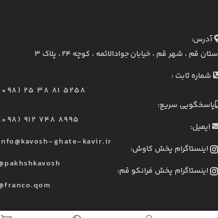
آدرس:
ستان قم ، شهر قم ، خیابان جوادالائمه ، کوچه ۲۴ ، پلاک ۳
شماره ثابت :
(+98) 25 38 81 5258
پاسخگویی سریع:
(+98) 912 748 8995
ایمیل:
info@kavosh-ghate-kavir.ir
اینستاگرام پخش کاوش:
@pakhshkavosh
اینستاگرام پخش فرانکو قم:
@franco.qom