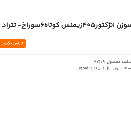
ن انژکتور405زيمنس کوتاه6سوراخ- تتراد
تماس بگیرید
اسه محصول:
77109
ته:
سوزن انژکتور
,
تتراد Tetrad