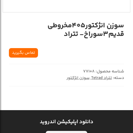
سوزن انژکتور405مخروطي
قديم3سوراخ- تتراد
تماس بگیرید
شناسه محصول:
77108
دسته:
تتراد Tetrad
,
سوزن انژکتور
دانلود اپلیکیشن اندروید