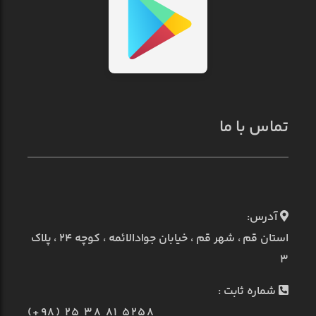
تماس با ما
آدرس:
استان قم ، شهر قم ، خیابان جوادالائمه ، کوچه ۲۴ ، پلاک
۳
شماره ثابت :
(+98) 25 38 81 5258