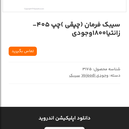
سیبک فرمان (چپقی )چپ 405-
زانتیا1800وجودی
تماس بگیرید
شناسه محصول:
3175
دسته:
وجودی Vojoodi
,
سیبک
دانلود اپلیکیشن اندروید