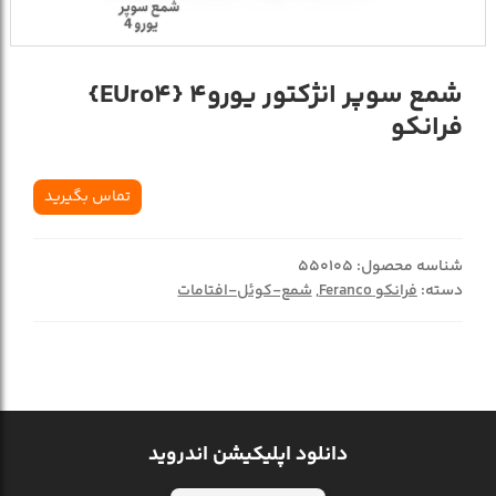
شمع سوپر انژکتور یورو4 {EUro4}
فرانکو
تماس بگیرید
شناسه محصول:
550105
دسته:
فرانکو Feranco
,
شمع-کوئل-افتامات
دانلود اپلیکیشن اندروید