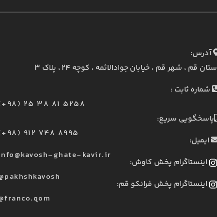
آدرس:
ستان قم ، شهر قم ، خیابان جوادالائمه ، کوچه ۲۴ ، پلاک ۳
شماره ثابت :
(+98) 25 38 81 5258
پاسخگویی سریع:
(+98) 912 748 8995
ایمیل:
info@kavosh-ghate-kavir.ir
اینستاگرام پخش کاوش:
@pakhshkavosh
اینستاگرام پخش فرانکو قم:
@franco.qom