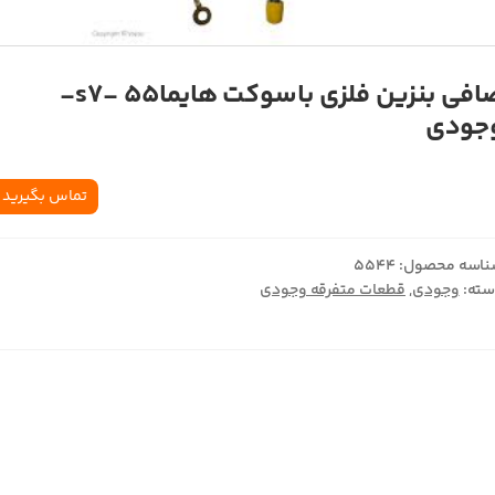
صافي بنزين فلزي باسوکت هايماs7- 55-
جودي
تماس بگیرید
اسه محصول:
5544
ته:
وجودی
,
قطعات متفرقه وجودی