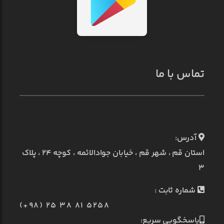
تماس با ما
آدرس:
استان قم ، شهر قم ، خیابان جوادالائمه ، کوچه ۲۴ ، پلاک
۳
شماره ثابت :
(+98) 25 38 81 5258
پاسخگویی سریع: