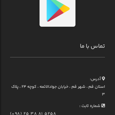
تماس با ما
آدرس:
استان قم ، شهر قم ، خیابان جوادالائمه ، کوچه ۲۴ ، پلاک
۳
شماره ثابت :
(+98) 25 38 81 5258