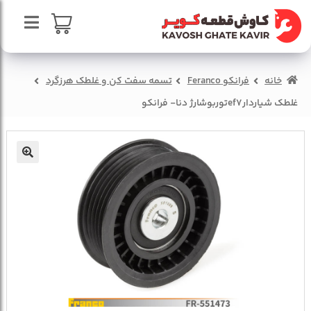
پرش
پرش
به
به
محتوا
ناوبری
صفحه اصلی
سبد خرید
خانه
فرانکو Feranco
تسمه سفت کن و غلطک هرزگرد
درباره ما
غلطک شياردارef7توربوشارژ دنا- فرانکو
تماس با ما
🔍