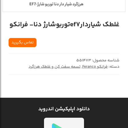
غلطک شياردارef7توربوشارژ دنا- فرانکو
تماس بگیرید
شناسه محصول:
551473
دسته:
فرانکو Feranco
,
تسمه سفت کن و غلطک هرزگرد
دانلود اپلیکیشن اندروید