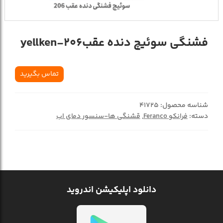
فشنگی سوئیچ دنده عقب206-yellken
تماس بگیرید
شناسه محصول:
41725
دسته:
فرانکو Feranco
,
قشنگی ها-سنسور دمای اب
دانلود اپلیکیشن اندروید