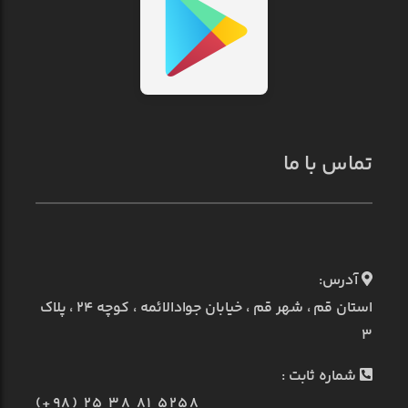
تماس با ما
آدرس:
استان قم ، شهر قم ، خیابان جوادالائمه ، کوچه ۲۴ ، پلاک
۳
شماره ثابت :
(+98) 25 38 81 5258