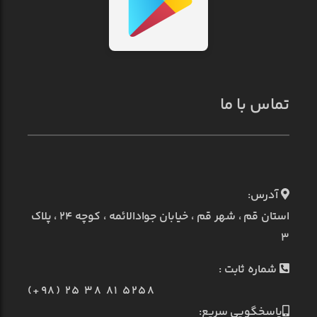
تماس با ما
آدرس:
استان قم ، شهر قم ، خیابان جوادالائمه ، کوچه ۲۴ ، پلاک
۳
شماره ثابت :
(+98) 25 38 81 5258
پاسخگویی سریع: