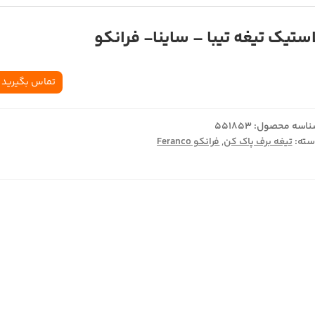
استيک تيغه تيبا – ساينا- فرانکو
تماس بگیرید
اسه محصول:
551853
ته:
تیغه برف پاک کن
,
فرانکو Feranco