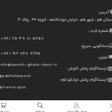
آدرس:
ستان قم ، شهر قم ، خیابان جوادالائمه ، کوچه ۲۴ ، پلاک ۳
شماره ثابت :
(+98) 25 38 81 5258
پاسخگویی سریع:
(+98) 912 748 8995
ایمیل:
info@kavosh-ghate-kavir.ir
اینستاگرام پخش کاوش:
@pakhshkavosh
اینستاگرام پخش فرانکو قم:
@franco.qom
ه
حساب کاربری من
جستجو
سبد خری