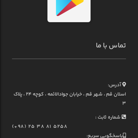
تماس با ما
آدرس:
استان قم ، شهر قم ، خیابان جوادالائمه ، کوچه ۲۴ ، پلاک
۳
شماره ثابت :
(+98) 25 38 81 5258
پاسخگویی سریع: