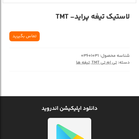
لاستيک تيغه پرايد- TMT
تماس بگیرید
شناسه محصول:
03601031
دسته:
تی ام تی TMT
,
تیغه ها
دانلود اپلیکیشن اندروید