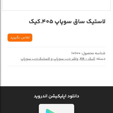
لاستيک ساق سوپاپ 405.کيک
تماس بگیرید
شناسه محصول:
101100
دسته:
کیک - Kik
,
واشر درب سوپاپ و لاستیک درب سوپاپ
دانلود اپلیکیشن اندروید