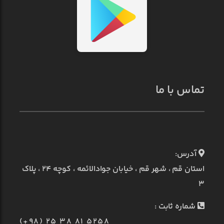
تماس با ما
آدرس:
استان قم ، شهر قم ، خیابان جوادالائمه ، کوچه ۲۴ ، پلاک
۳
شماره ثابت :
(+98) 25 38 81 5258