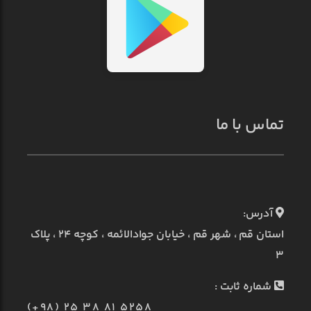
تماس با ما
آدرس:
استان قم ، شهر قم ، خیابان جوادالائمه ، کوچه ۲۴ ، پلاک
۳
شماره ثابت :
(+98) 25 38 81 5258