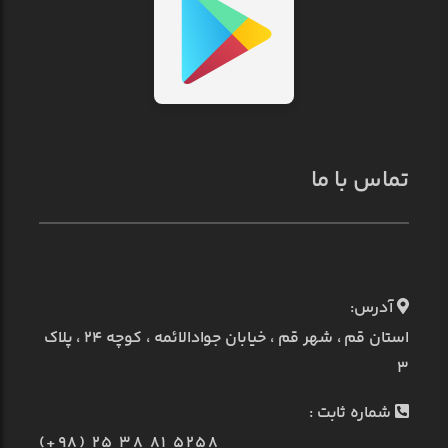
تماس با ما
آدرس:
استان قم ، شهر قم ، خیابان جوادالائمه ، کوچه ۲۴ ، پلاک
۳
شماره ثابت :
(+98) 25 38 81 5258