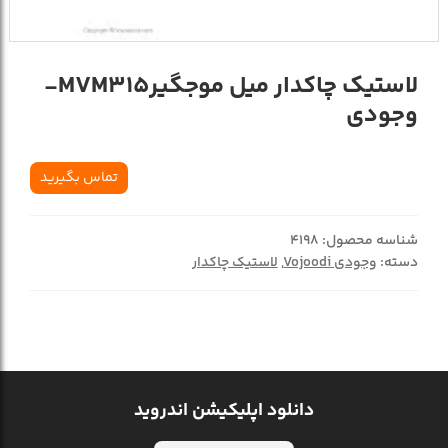
لاستیک چاکدار میل موجگیرMVM315-
وجودی
تماس بگیرید
شناسه محصول:
4198
دسته:
وجودی Vojoodi
,
لاستیک چاکدار
دانلود اپلیکیشن اندروید