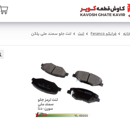
ن
تماس با ما
درباره ما
سبد خرید
صفحه ا
لنت جلو سمند ملی یلکن
لنت
فرانکو Feranco
خان
