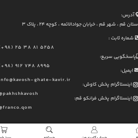
آدرس:
ستان قم ، شهر قم ، خیابان جوادالائمه ، کوچه ۲۴ ، پلاک ۳
شماره ثابت :
(+98) 25 38 81 5258
پاسخگویی سریع:
(+98) 912 748 8995
ایمیل:
info@kavosh-ghate-kavir.ir
اینستاگرام پخش کاوش:
@pakhshkavosh
اینستاگرام پخش فرانکو قم:
@franco.qom
ه
حساب کاربری من
جستجو
سبد خری