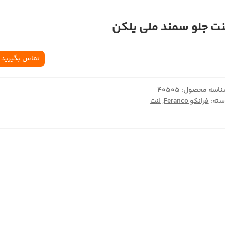
نت جلو سمند ملی یلکن
تماس بگیرید
اسه محصول:
40505
ته:
فرانکو Feranco
,
لنت