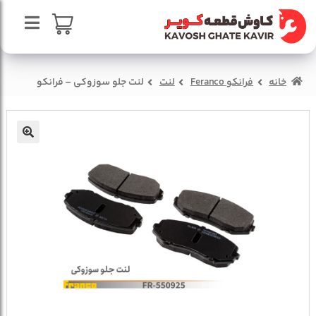
پرش
پرش
به
به
محتوا
ناوبری
صفحه اصلی
سبد خرید
خانه
فرانکو Feranco
لنت
لنت جلو سوزوکی – فرانکو
درباره ما
تماس با ما
🔍