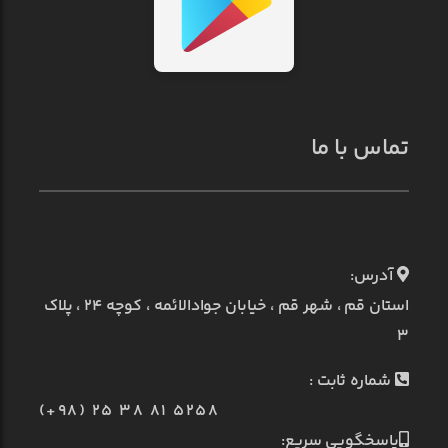
تماس با ما
آدرس:
استان قم ، شهر قم ، خیابان جوادالائمه ، کوچه ۲۴ ، پلاک
۳
شماره ثابت :
(+98) 25 38 81 5258
پاسخگویی سریع: