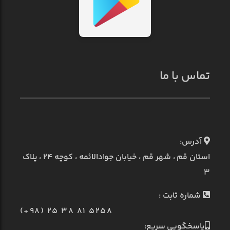
تماس با ما
آدرس:
استان قم ، شهر قم ، خیابان جوادالائمه ، کوچه ۲۴ ، پلاک
۳
شماره ثابت :
(+98) 25 38 81 5258
پاسخگویی سریع: