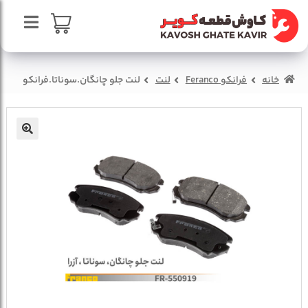
پرش
پرش
به
به
محتوا
ناوبری
صفحه اصلی
سبد خرید
خانه
فرانکو Feranco
لنت
لنت جلو چانگان.سوناتا.فرانکو
درباره ما
تماس با ما
🔍