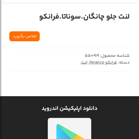
لنت جلو چانگان.سوناتا.فرانکو
تماس بگیرید
شناسه محصول:
550919
دسته:
فرانکو Feranco
,
لنت
دانلود اپلیکیشن اندروید