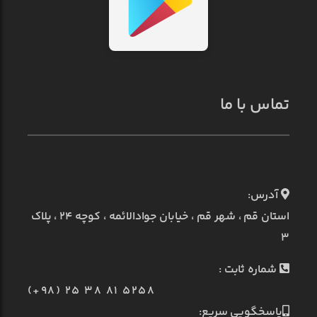
تماس با ما
آدرس:
استان قم ، شهر قم ، خیابان جوادالائمه ، کوچه ۲۴ ، پلاک
۳
شماره ثابت :
(+98) 25 38 81 5258
پاسخگویی سریع: