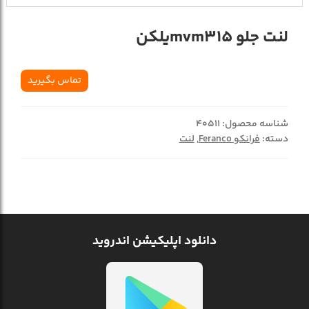
لنت جلو mvm315یلکن
تماس بگیرید
شناسه محصول:
40511
دسته:
فرانکو Feranco
,
لنت
دانلود اپلیکیشن اندروید