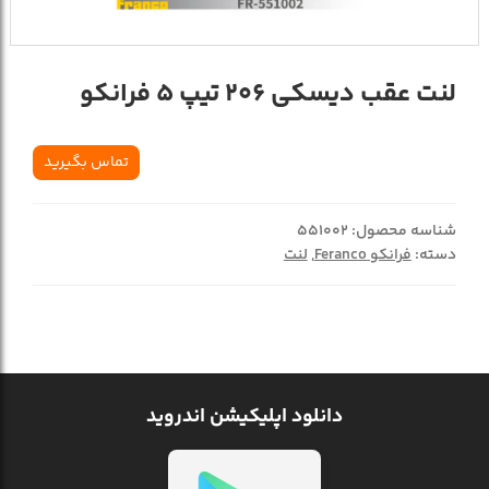
لنت عقب دیسکی 206 تیپ 5 فرانکو
تماس بگیرید
شناسه محصول:
551002
دسته:
فرانکو Feranco
,
لنت
دانلود اپلیکیشن اندروید