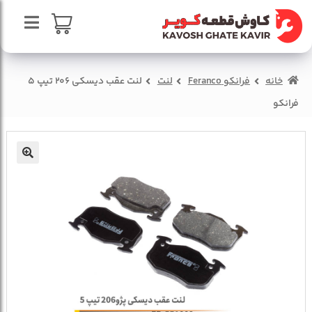
پرش
پرش
به
به
محتوا
ناوبری
صفحه اصلی
سبد خرید
خانه
فرانکو Feranco
لنت
لنت عقب دیسکی 206 تیپ 5
درباره ما
فرانکو
تماس با ما
🔍