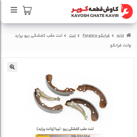
پرش
پرش
به
به
محتوا
ناوبری
صفحه اصلی
سبد خرید
خانه
فرانکو Feranco
لنت
لنت عقب کفشکی ریو پراید
درباره ما
وانت فرانکو
تماس با ما
🔍