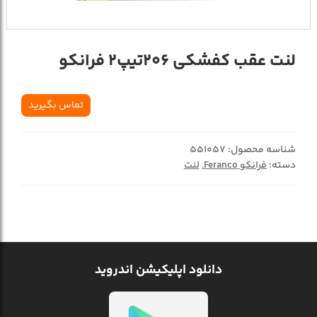
لنت عقب کفشکی 206تیپ2 فرانکو
تماس بگیرید
شناسه محصول:
551057
دسته:
فرانکو Feranco
,
لنت
دانلود اپلیکیشن اندروید