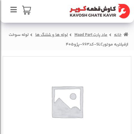
پرش
پرش
به
به
محتوا
ناوبری
صفحه اصلی
سبد خرید
خانه
ماد پارت Maad Part
لوله ها و شلنگ ها
لوله سوخت
درباره ما
ازفيلتربه موتورSLC-کد663-پژو405
تماس با ما