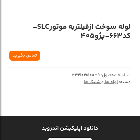
لوله سوخت ازفيلتربه موتورSLC-
کد663-پژو405
تماس بگیرید
شناسه محصول:
332102010039
دسته:
لوله ها و شلنگ ها
دانلود اپلیکیشن اندروید