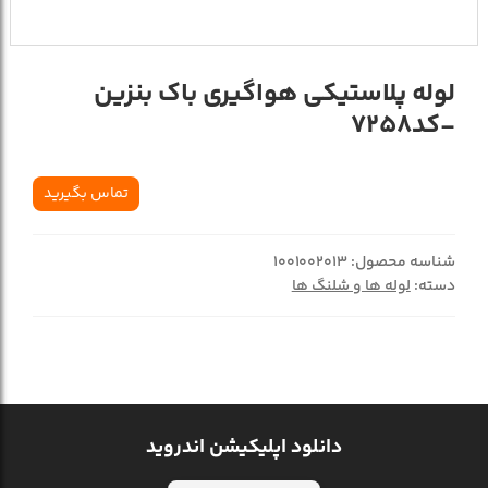
لوله پلاستيکي هواگيري باک بنزين
-کد7258
تماس بگیرید
شناسه محصول:
1001002013
دسته:
لوله ها و شلنگ ها
دانلود اپلیکیشن اندروید