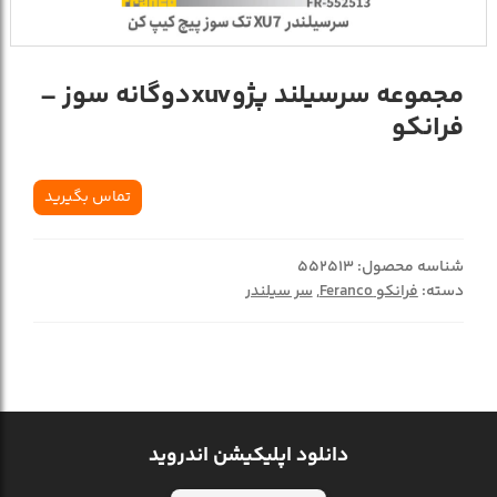
مجموعه سرسیلند پژوxuvدوگانه سوز –
فرانکو
تماس بگیرید
شناسه محصول:
552513
دسته:
فرانکو Feranco
,
سر سیلندر
دانلود اپلیکیشن اندروید