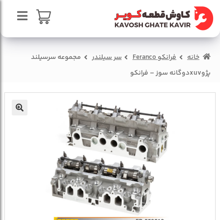
پرش
پرش
به
به
محتوا
ناوبری
صفحه اصلی
سبد خرید
خانه
فرانکو Feranco
سر سیلندر
مجموعه سرسیلند
درباره ما
پژوxuvدوگانه سوز – فرانکو
تماس با ما
🔍