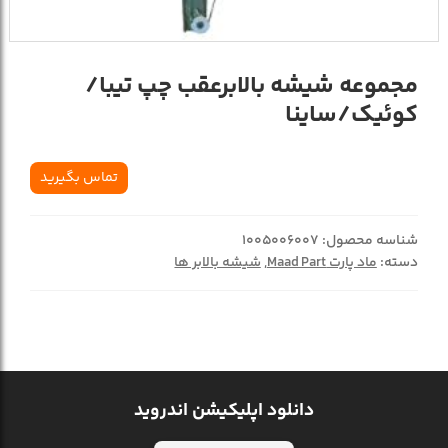
مجموعه شيشه بالابرعقب چپ تيبا/
کوئيک/ساينا
تماس بگیرید
شناسه محصول:
1005006007
دسته:
ماد پارت Maad Part
,
شیشه بالابر ها
دانلود اپلیکیشن اندروید