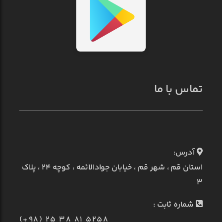
تماس با ما
آدرس:
استان قم ، شهر قم ، خیابان جوادالائمه ، کوچه ۲۴ ، پلاک
۳
شماره ثابت :
(+98) 25 38 81 5258