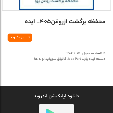
محفظه برگشت ازروغن405- ايده
تماس بگیرید
شناسه محصول:
22030164
دسته:
ایده پارت Idea Part
,
قالپاق سوپاپ
,
لوله ها
دانلود اپلیکیشن اندروید