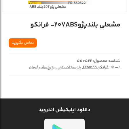
مشعلي بلندپژو207ABS- فرانکو
تماس بگیرید
شناسه محصول:
550522
دسته:
فرانکو Feranco
,
پلوسجات-توپی چرخ-شیرفرمان
دانلود اپلیکیشن اندروید