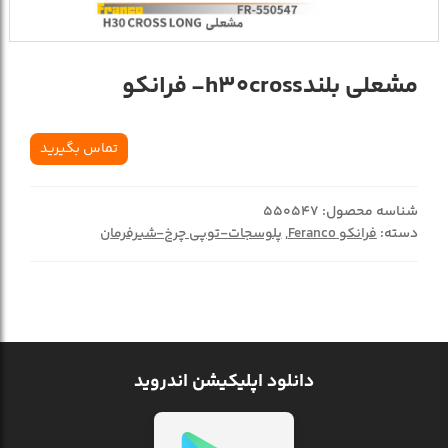
مشعلي بلندh30cross- فرانکو
تماس بگیرید
شناسه محصول:
550547
دسته:
فرانکو Feranco
,
پلوسجات-توپی چرخ-شیرفرمان
دانلود اپلیکیشن اندروید