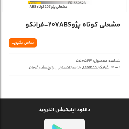
مشعلي کوتاه پژو207ABS-فرانکو
تماس بگیرید
شناسه محصول:
550523
دسته:
فرانکو Feranco
,
پلوسجات-توپی چرخ-شیرفرمان
دانلود اپلیکیشن اندروید