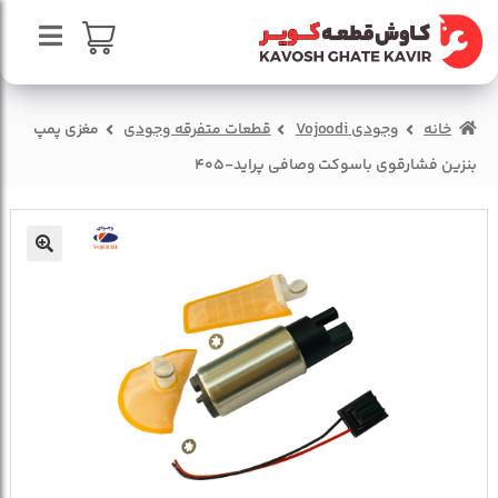
پرش
پرش
به
به
محتوا
ناوبری
صفحه اصلی
سبد خرید
خانه
وجودی Vojoodi
قطعات متفرقه وجودی
مغزی پمپ
درباره ما
بنزین فشارقوی باسوکت وصافی پراید-405
تماس با ما
🔍