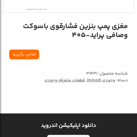
مغزی پمپ بنزین فشارقوی باسوکت
وصافی پراید-405
تماس بگیرید
شناسه محصول:
31431
دسته:
وجودی Vojoodi
,
قطعات متفرقه وجودی
دانلود اپلیکیشن اندروید