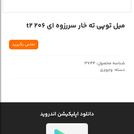
ميل توپي ته خار سررزوه اي 206 t2
تماس بگیرید
شناسه محصول:
3744
دسته:
وجودی
دانلود اپلیکیشن اندروید