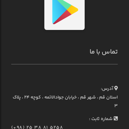
تماس با ما
آدرس:
استان قم ، شهر قم ، خیابان جوادالائمه ، کوچه ۲۴ ، پلاک
۳
شماره ثابت :
(+98) 25 38 81 5258