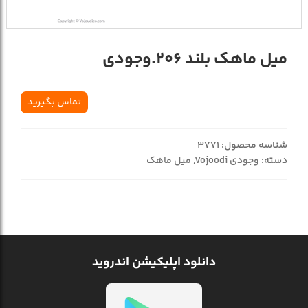
میل ماهک بلند 206.وجودی
تماس بگیرید
شناسه محصول:
3771
دسته:
وجودی Vojoodi
,
میل ماهک
دانلود اپلیکیشن اندروید