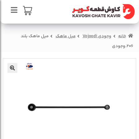
پرش
پرش
به
به
محتوا
ناوبری
صفحه اصلی
سبد خرید
خانه
وجودی Vojoodi
میل ماهک
میل ماهک بلند
درباره ما
206.وجودی
تماس با ما
🔍