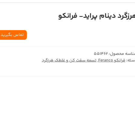
رزگرد دينام پرايد- فرانکو
تماس بگیرید
اسه محصول:
551462
ته:
فرانکو Feranco
,
تسمه سفت کن و غلطک هرزگرد