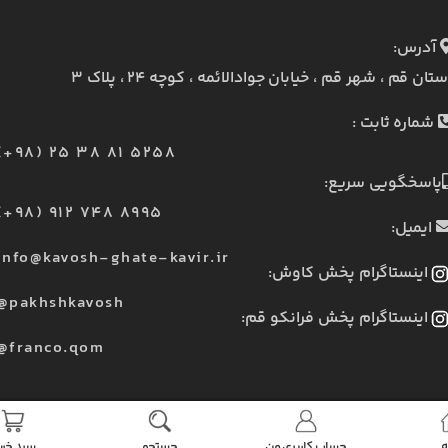
آدرس:
ستان قم ، شهر قم ، خیابان جوادالائمه ، کوچه ۲۴ ، پلاک ۳
شماره ثابت :
(+98) 25 38 81 5258
پاسخگویی سریع:
(+98) 912 748 8995
ایمیل:
info@kavosh-ghate-kavir.ir
اینستاگرام پخش کاوش:
@pakhshkavosh
اینستاگرام پخش فرانکو قم:
@franco.qom
ه
حساب کاربری من
جستجو
سبد خری